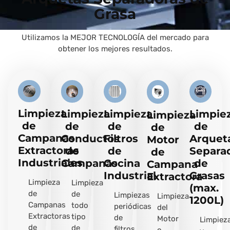
Grasa
Utilizamos la MEJOR TECNOLOGÍA del mercado para
obtener los mejores resultados.
Limpieza
Limpieza
Limpieza
Limpie
Limpieza
de
de
de
de
de
Campanas
Conductos
Filtros
Arquet
Motor
Extractoras
de
de
Separa
de
Industriales
Campanas
Cocina
de
Campana
Industrial
Grasas
Extractora
Limpieza
Limpieza
(max.
de
de
Limpiezas
Limpieza
1200L)
Campanas
todo
periódicas
del
Extractoras
tipo
de
Motor
Limpiez
de
de
filtros
o