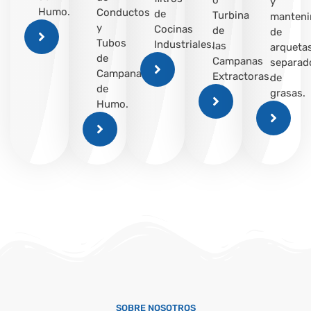
y
Humo.
Conductos
de
Turbina
manteni
y
Cocinas
de
de
Tubos
Industriales.
las
arqueta
de
Campanas
separad
Campana
Extractoras.
de
de
grasas.
Humo.
SOBRE NOSOTROS