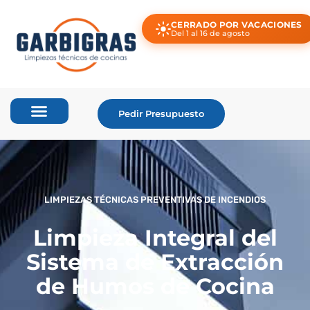
CERRADO POR VACACIONES
Del 1 al 16 de agosto
Pedir Presupuesto
LIMPIEZAS TÉCNICAS PREVENTIVAS DE INCENDIOS
Limpieza Integral del
Sistema de Extracción
de Humos de Cocina