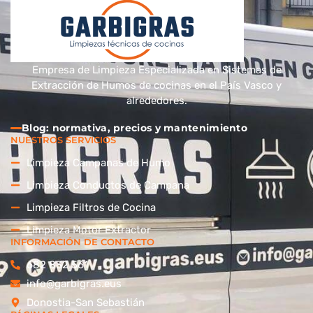
Empresa de Limpieza Especializada en Sistemas de
Extracción de Humos de cocinas en el País Vasco y
alrededores.
Blog: normativa, precios y mantenimiento
NUESTROS SERVICIOS
Limpieza Campanas de Humo
Limpieza Conductos de Campana
Limpieza Filtros de Cocina
Limpieza Motor Extractor
INFORMACIÓN DE CONTACTO
682 832 561
info@garbigras.eus
Donostia-San Sebastián